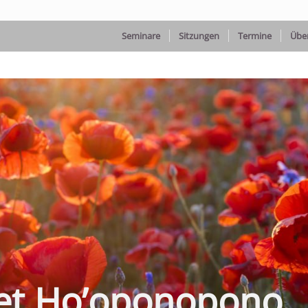
Seminare
Sitzungen
Termine
Übe
et Ho’oponopono