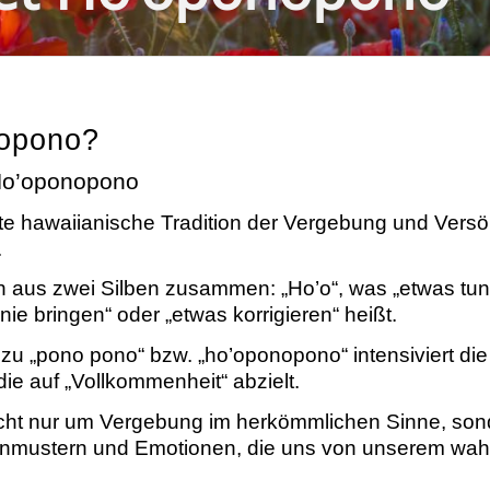
nopono?
Ho’oponopono
e hawaiianische Tradition der Vergebung und Versöh
.
aus zwei Silben zusammen: „Ho’o“, was „etwas tun“ 
ie bringen“ oder „etwas korrigieren“ heißt.
zu „pono pono“ bzw. „ho’oponopono“ intensiviert di
ie auf „Vollkommenheit“ abzielt.
cht nur um Vergebung im herkömmlichen Sinne, sonde
nmustern und Emotionen, die uns von unserem wah