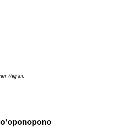
ren Weg a
n.
o’oponopono