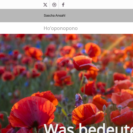
Ho’oponopono
Was bedeut