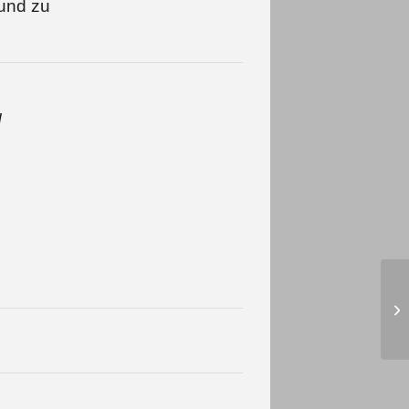
 und zu
d