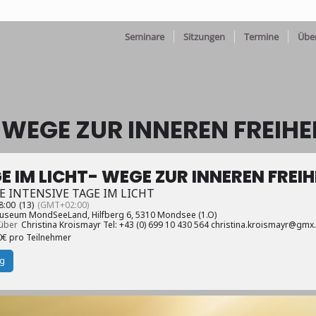
Seminare
Sitzungen
Termine
Übe
 WEGE ZUR INNEREN FREIHE
E IM LICHT- WEGE ZUR INNEREN FREIH
E INTENSIVE TAGE IM LICHT
8:00
(13)
(GMT+02:00)
seum MondSeeLand, Hilfberg 6, 5310 Mondsee (1.O)
über
Christina Kroismayr Tel: +43 (0) 699 10 430 564 christina.kroismayr@gmx.
0€ pro Teilnehmer
g