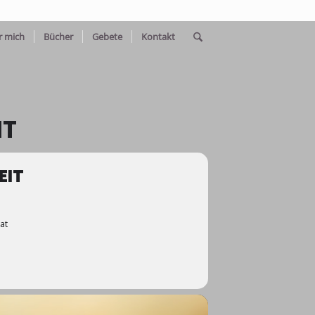
r mich
Bücher
Gebete
Kontakt
IT
EIT
at