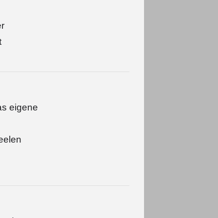
er
t
as eigene
Seelen