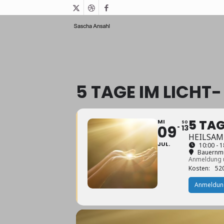
5 TAGE IM LICHT-
5 TAG
MI
SO
09
13
HEILSAM
JUL.
10:00 - 1
Bauernmu
Anmeldung 
Kosten:
52
Anmeldun