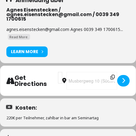
Anmeldung über
Agnes Eisenstecken /
agnes.eisenstecken@gmail.com / 0039 349
1700615
agnes.eisenstecken@gmail.com Agnes 0039 349 1700615...
Read More.
LEARN MORE
Address - Phönix aus der Asche - Wege
Destination Address - Phönix aus 
Get
Directions
Kosten:
220€ per Teilnehmer, zahlbar in bar am Seminartag