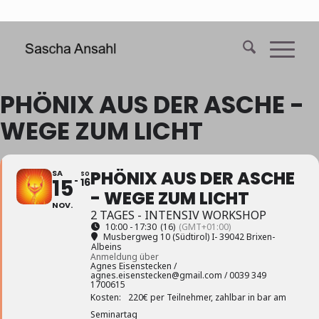
PHÖNIX AUS DER ASCHE -
WEGE ZUM LICHT
PHÖNIX AUS DER ASCHE
SA
SO
15
16
- WEGE ZUM LICHT
NOV.
2 TAGES - INTENSIV WORKSHOP
10:00 - 17:30
(16)
(GMT+01:00)
Musbergweg 10 (Südtirol) I- 39042 Brixen-
Albeins
Anmeldung über
Agnes Eisenstecken /
agnes.eisenstecken@gmail.com / 0039 349
1700615
Kosten:
220€ per Teilnehmer, zahlbar in bar am
Seminartag